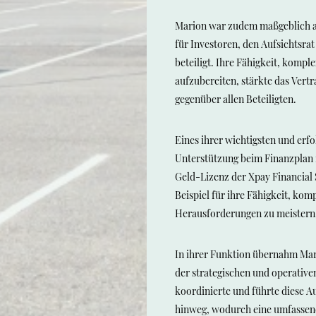
Marion war zudem maßgeblich an
für Investoren, den Aufsichtsra
beteiligt. Ihre Fähigkeit, kompl
aufzubereiten, stärkte das Vert
gegenüber allen Beteiligten.
Eines ihrer wichtigsten und erfo
Unterstützung beim Finanzplan 
Geld-Lizenz der Xpay Financial 
Beispiel für ihre Fähigkeit, kom
Herausforderungen zu meistern
In ihrer Funktion übernahm Mari
der strategischen und operativ
koordinierte und führte diese A
hinweg, wodurch eine umfassen