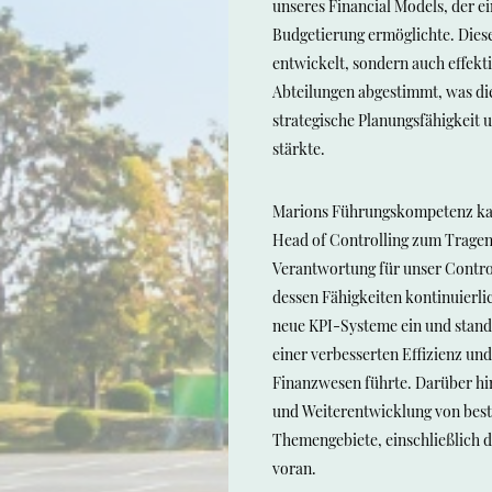
unseres Financial Models, der e
Budgetierung ermöglichte. Diese
entwickelt, sondern auch effekt
Abteilungen abgestimmt, was di
strategische Planungsfähigkeit
stärkte.
Marions Führungskompetenz kam 
Head of Controlling zum Tragen,
Verantwortung für unser Contro
dessen Fähigkeiten kontinuierli
neue KPI-Systeme ein und standa
einer verbesserten Effizienz un
Finanzwesen führte. Darüber hin
und Weiterentwicklung von bes
Themengebiete, einschließlich d
voran.