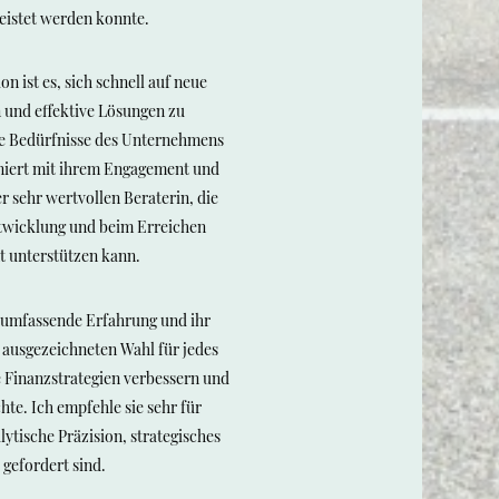
eistet werden konnte.
n ist es, sich schnell auf neue
 und effektive Lösungen zu
die Bedürfnisse des Unternehmens
iniert mit ihrem Engagement und
er sehr wertvollen Beraterin, die
twicklung und beim Erreichen
t unterstützen kann.
s umfassende Erfahrung und ihr
r ausgezeichneten Wahl für jedes
Finanzstrategien verbessern und
te. Ich empfehle sie sehr für
ytische Präzision, strategisches
gefordert sind.